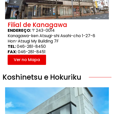
Filial de Kanagawa
ENDEREÇO:
〒243-0014
Kanagawa-ken Atsugi-shi Asahi-cho 1-27-6
Hon-Atsugi My Building 7F
TEL:
046-281-8450
FAX:
046-281-8451
Ver no Mapa
Koshinetsu e Hokuriku