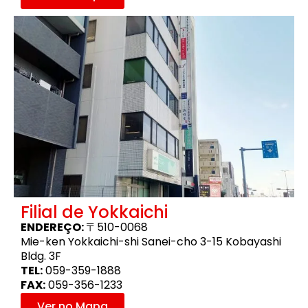
Filial de Yokkaichi
ENDEREÇO:
〒510-0068
Mie-ken Yokkaichi-shi Sanei-cho 3-15 Kobayashi
Bldg. 3F
TEL:
059-359-1888
FAX:
059-356-1233
Ver no Mapa