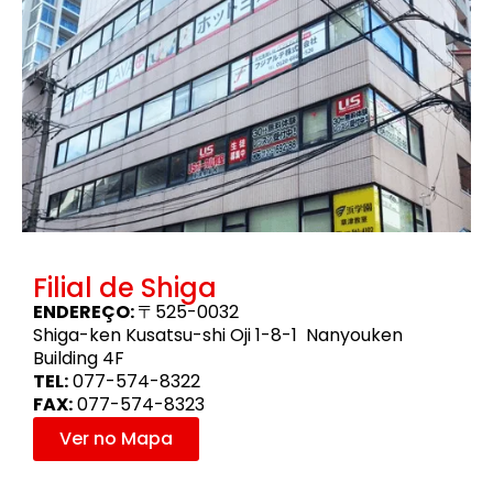
Filial de Shiga
ENDEREÇO:
〒525-0032
Shiga-ken Kusatsu-shi Oji 1-8-1 Nanyouken
Building 4F
TEL:
077-574-8322
FAX:
077-574-8323
Ver no Mapa