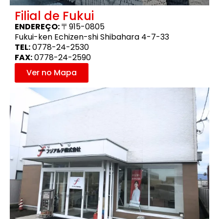
Filial de Fukui
ENDEREÇO:
〒915-0805
Fukui-ken Echizen-shi Shibahara 4-7-33
TEL:
0778-24-2530
FAX:
0778-24-2590
Ver no Mapa