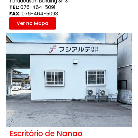
Tafudousan Building 3F 3
TEL:
076-464-5091
FAX:
076-464-5093
Ver no Mapa
Escritório de Nanao