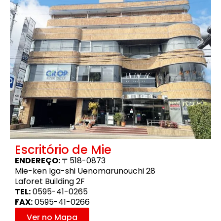
Escritório de Mie
ENDEREÇO:
〒518-0873
Mie-ken Iga-shi Uenomarunouchi 28
Laforet Building 2F
TEL:
0595-41-0265
FAX:
0595-41-0266
Ver no Mapa