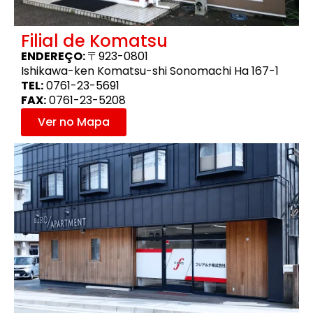
Filial de Komatsu
ENDEREÇO:
〒923-0801
Ishikawa-ken Komatsu-shi Sonomachi Ha 167-1
TEL:
0761-23-5691
FAX:
0761-23-5208
Ver no Mapa