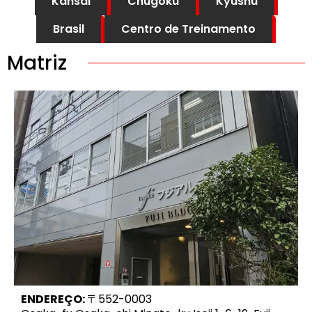
Kansai
Chugoku
Kyushu
Brasil
Centro de Treinamento
Matriz
ENDEREÇO:
〒552-0003