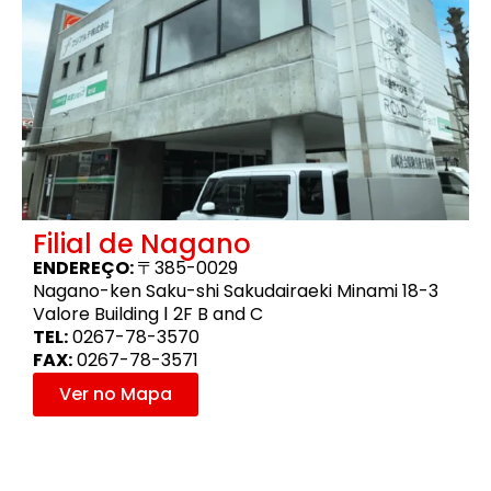
Filial de Nagano
ENDEREÇO:
〒385-0029
Nagano-ken Saku-shi Sakudairaeki Minami 18-3
Valore Building Ⅰ 2F B and C
TEL:
0267-78-3570
FAX:
0267-78-3571
Ver no Mapa