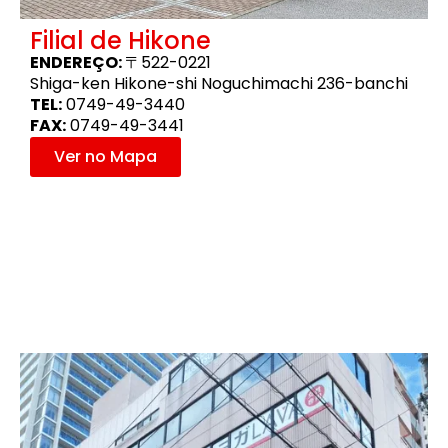
Filial de Hikone
ENDEREÇO:
〒522-0221
Shiga-ken Hikone-shi Noguchimachi 236-banchi
TEL:
0749-49-3440
FAX:
0749-49-3441
Ver no Mapa