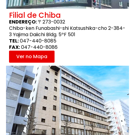
Filial de Chiba
ENDEREÇO:
〒273-0032
Chiba-ken Funabashi-shi Katsushika-cho 2-384-
3 Yajima Daiichi Bldg. 5ºF 501
TEL:
047-440-8085
FAX:
047-440-8086
Ver no Mapa