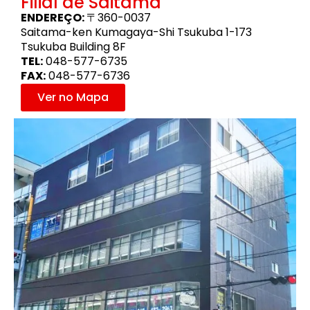
Filial de Saitama
ENDEREÇO:
〒360-0037
Saitama-ken Kumagaya-Shi Tsukuba 1-173
Tsukuba Building 8F
TEL:
048-577-6735
FAX:
048-577-6736
Ver no Mapa