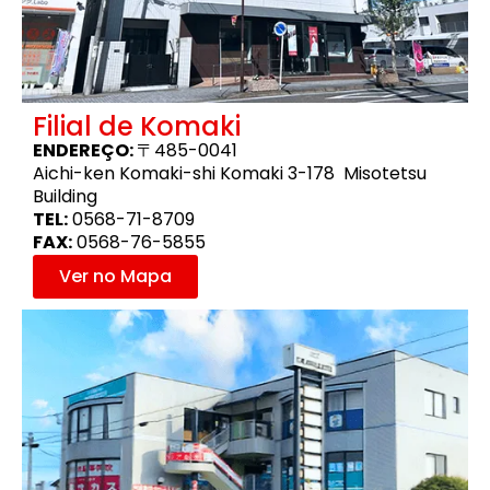
Filial de Komaki
ENDEREÇO:
〒485-0041
Aichi-ken Komaki-shi Komaki 3-178 Misotetsu
Building
TEL:
0568-71-8709
FAX:
0568-76-5855
Ver no Mapa