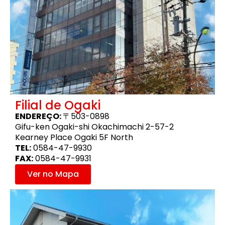
Filial de Ogaki
ENDEREÇO:
〒503-0898
Gifu-ken Ogaki-shi Okachimachi 2-57-2
Kearney Place Ogaki 5F North
TEL:
0584-47-9930
FAX:
0584-47-9931
Ver no Mapa