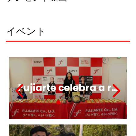
イベント
r
Fujiarte celebra a r…