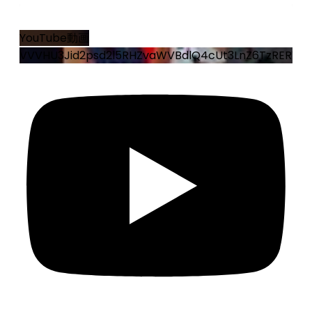
9
0
YouTube動画
VVVHU3Jid2psd2l5RHZvaWVBdlQ4cUt3LnZ6TzRERWo