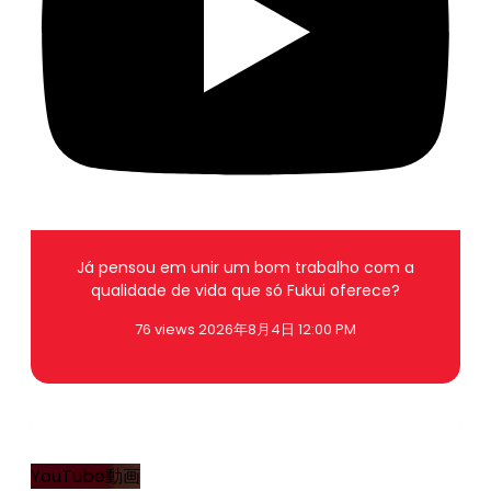
Já pensou em unir um bom trabalho com a
qualidade de vida que só Fukui oferece?
76 views
2026年8月4日 12:00 PM
1
0
YouTube動画