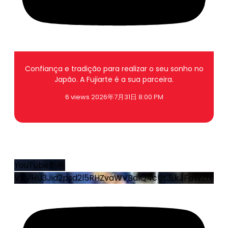
Confiança e tradição para realizar o seu sonho no
Japão. A Fujiarte é a sua parceira.
6 views
2026年7月31日 8:00 PM
25
0
YouTube動画
VVVHU3Jid2psd2l5RHZvaWVBdlQ4cUt3LkJFaWZfei1sZ