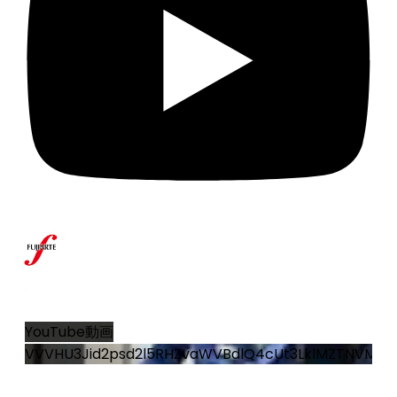
14
0
YouTube動画
VVVHU3Jid2psd2l5RHZvaWVBdlQ4cUt3LklMZTNVMG