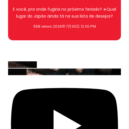
E você, pra onde fugiria no próximo feriado? ✈️Qual
lugar do Japão ainda tá na sua lista de desejos?
558 views
2026年7月30日 12:00 PM
1
0
YouTube動画
VVVHU3Jid2psd2l5RHZvaWVBdlQ4cUt3LnM4NS1JUEJ