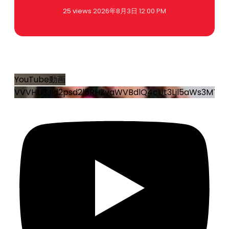
25 views
2026年8月3日 12:00 PM
0
0
YouTube動画
VVVHU3Jid2psd2l5RHZvaWVBdlQ4cUt3Ljl5aWs3MTMy