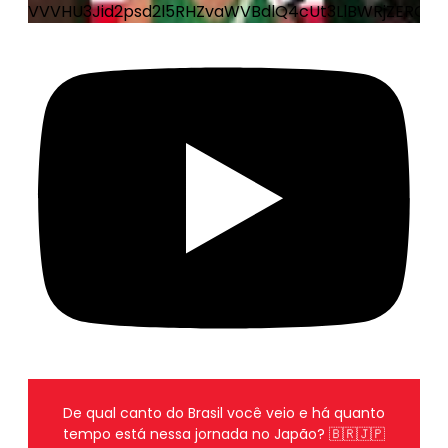
VVVHU3Jid2psd2l5RHZvaWVBdlQ4cUt3LlBWRjZERGp1
De qual canto do Brasil você veio e há quanto
tempo está nessa jornada no Japão? 🇧🇷🇯🇵