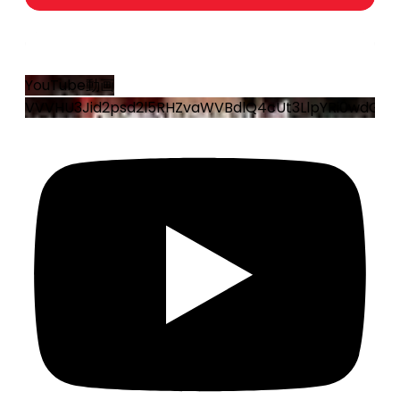
18
1
YouTube動画
VVVHU3Jid2psd2l5RHZvaWVBdlQ4cUt3LlpYRi0wdGRo