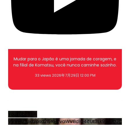
Mudar para o Japão é uma jornada de coragem, e
na filial de Komatsu, você nunca caminhe sozinho.
33 views
2026年7月29日 12:00 PM
1
0
YouTube動画
VVVHU3Jid2psd2l5RHZvaWVBdlQ4cUt3Lk9WUDJCan