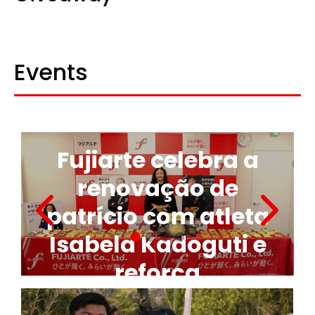
Events
r
Fujiarte celebra a
renovação de
patrício com atleta
Isabela Kadoguti e
reforça
compromisso com a