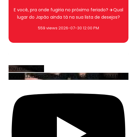
E você, pra onde fugiria no próximo feriado? ✈️Qual
lugar do Japão ainda tá na sua lista de desejos?
559 views
2026-07-30 12:00 PM
1
0
YouTube Video
VVVHU3Jid2psd2l5RHZvaWVBdlQ4cUt3LnM4NS1JUEJ