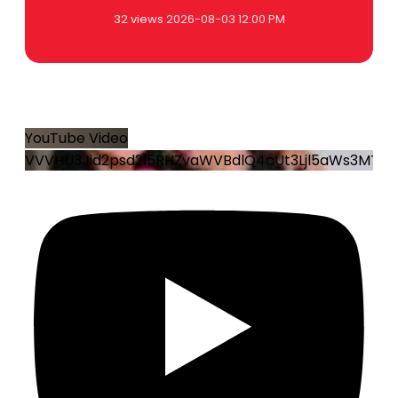
32 views
2026-08-03 12:00 PM
0
0
YouTube Video
VVVHU3Jid2psd2l5RHZvaWVBdlQ4cUt3Ljl5aWs3MTMy