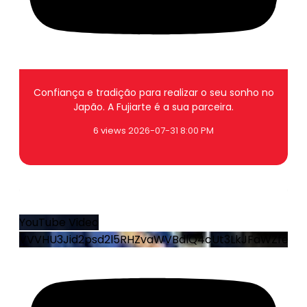
Confiança e tradição para realizar o seu sonho no
Japão. A Fujiarte é a sua parceira.
6 views
2026-07-31 8:00 PM
26
1
YouTube Video
VVVHU3Jid2psd2l5RHZvaWVBdlQ4cUt3LkJFaWZfei1sZ