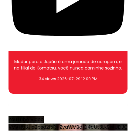
Mudar para o Japão é uma jornada de coragem, e
na filial de Komatsu, você nunca caminhe sozinho.
34 views
2026-07-29 12:00 PM
2
0
YouTube Video
VVVHU3Jid2psd2l5RHZvaWVBdlQ4cUt3Lk9WUDJCan