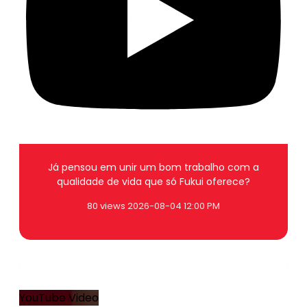
Já pensou em unir um bom trabalho com a
qualidade de vida que só Fukui oferece?
80 views
2026-08-04 12:00 PM
1
0
YouTube Video