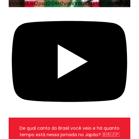
VVVHU3Jid2psd2l5RHZvaWVBdlQ4cUt3LlBWRjZERGp1
De qual canto do Brasil você veio e há quanto
tempo está nessa jornada no Japão? 🇧🇷🇯🇵