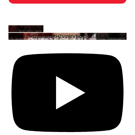
19
1
YouTube Video
VVVHU3Jid2psd2l5RHZvaWVBdlQ4cUt3LlpYRi0wdGRo