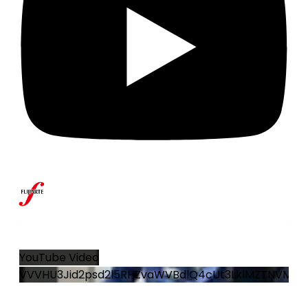
21
0
YouTube Video
VVVHU3Jid2psd2l5RHZvaWVBdlQ4cUt3LklMZTNVMG