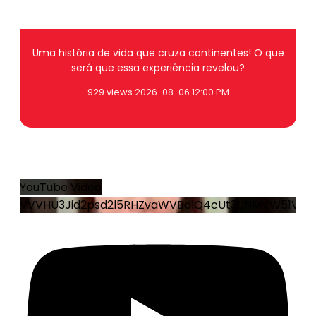
Uma história de vida que cruza continentes! O que
será que essa experiência revelou?
929 views
2026-08-06 12:00 PM
0
0
YouTube Video
VVVHU3Jid2psd2l5RHZvaWVBdlQ4cUt3LjNMVW51VEN