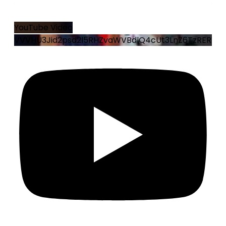
9
0
YouTube Video
VVVHU3Jid2psd2l5RHZvaWVBdlQ4cUt3LnZ6TzRERWo