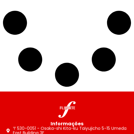
Informações
〒530-0051 - Osaka-shi Kita-ku Taiyujicho 5-15 Umeda
East Building 3F