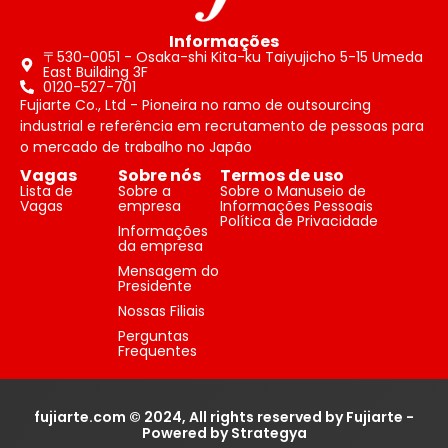
Informações
〒530-0051 - Osaka-shi Kita-ku Taiyujicho 5-15 Umeda
East Building 3F
0120-527-701
Fujiarte Co., Ltd - Pioneira no ramo de outsourcing
industrial e referência em recrutamento de pessoas para
o mercado de trabalho no Japão
Vagas
Sobre nós
Termos de uso
Lista de
Sobre a
Sobre o Manuseio de
Vagas
empresa
Informações Pessoais
Política de Privacidade
Informações
da empresa
Mensagem do
Presidente
Nossas Filiais
Perguntas
Frequentes
fujiarte.com © 2024, All rights reserved by Fujiarte -
Powered by Strategya