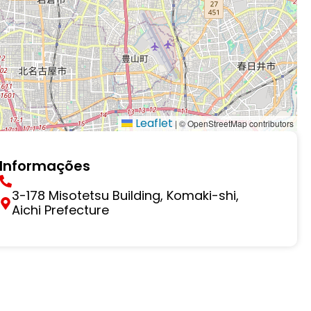
Leaflet
|
© OpenStreetMap contributors
Informações
3-178 Misotetsu Building, Komaki-shi,
Aichi Prefecture