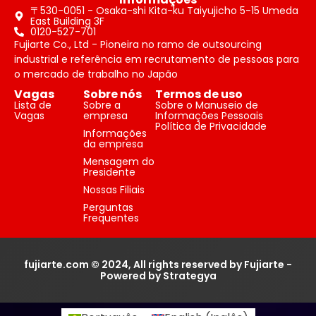
〒530-0051 - Osaka-shi Kita-ku Taiyujicho 5-15 Umeda
East Building 3F
0120-527-701
Fujiarte Co., Ltd - Pioneira no ramo de outsourcing
industrial e referência em recrutamento de pessoas para
o mercado de trabalho no Japão
Vagas
Sobre nós
Termos de uso
Lista de
Sobre a
Sobre o Manuseio de
Vagas
empresa
Informações Pessoais
Política de Privacidade
Informações
da empresa
Mensagem do
Presidente
Nossas Filiais
Perguntas
Frequentes
fujiarte.com © 2024, All rights reserved by Fujiarte -
Powered by Strategya