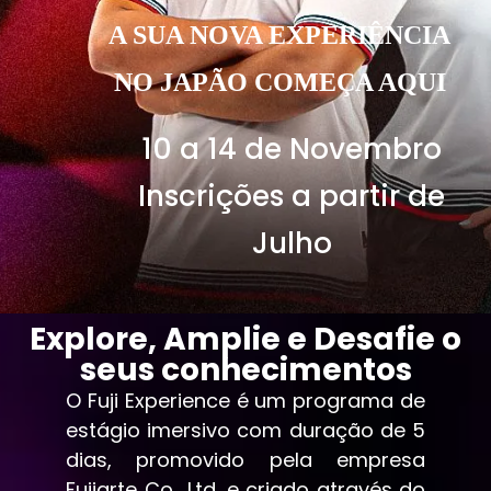
A SUA NOVA EXPERIÊNCIA
NO JAPÃO COMEÇA AQUI
10 a 14 de Novembro
Inscrições a partir de
Julho
Explore, Amplie e Desafie o
seus conhecimentos
O Fuji Experience é um programa de
estágio imersivo com duração de 5
dias, promovido pela empresa
Fujiarte Co., Ltd. e criado através do