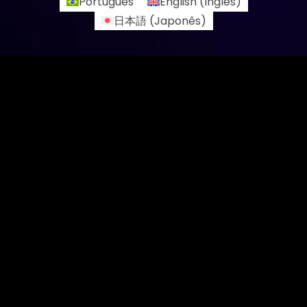
Português
English
(
Inglês
)
日本語
(
Japonês
)