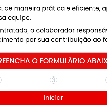
á, de maneira prática e eficiente
sa equipe.
ntratada, o colaborador responsá
mento por sua contribuição ao fo
REENCHA O FORMULÁRIO ABAI
3
Iniciar