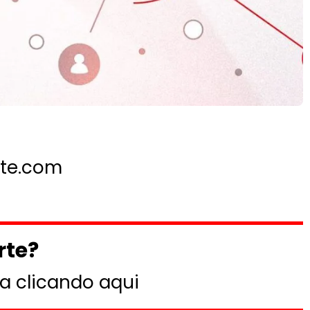
rte.com
rte?
a clicando aqui