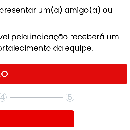
, apresentar um(a) amigo(a) ou
vel pela indicação receberá um
rtalecimento da equipe.
XO
4
5