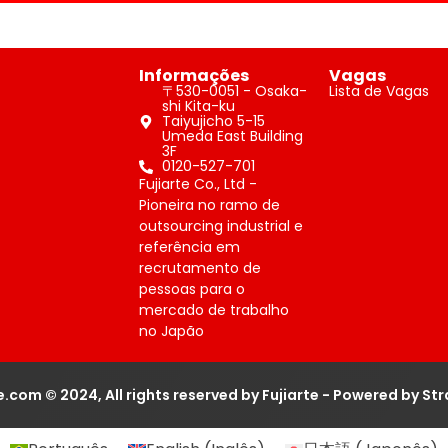
Informações
Vagas
〒530-0051 - Osaka-
Lista de Vagas
shi Kita-ku
Taiyujicho 5-15
Umeda East Building
3F
0120-527-701
Fujiarte Co., Ltd -
Pioneira no ramo de
outsourcing industrial e
referência em
recrutamento de
pessoas para o
mercado de trabalho
no Japão
te.com © 2024, All rights reserved by Fujiarte - Powered by St