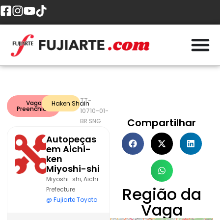
TT-
Vaga
Haken Shain
Preenchida
10710-01-
Compartilhar
BR SNG
Autopeças
em Aichi-
ken
Miyoshi-shi
Miyoshi-shi, Aichi
Região da
Prefecture
@ Fujiarte Toyota
Vaga