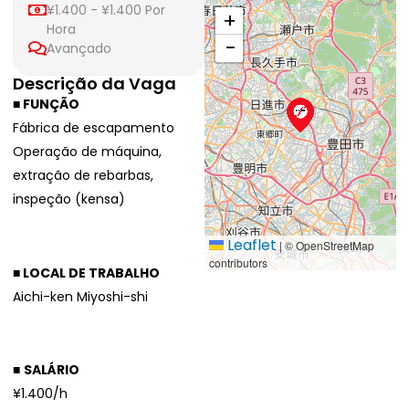
¥1.400 - ¥1.400 Por
+
Hora
−
Avançado
Descrição da Vaga
■ FUNÇÃO
Fábrica de escapamento
Operação de máquina,
extração de rebarbas,
inspeção (kensa)
Leaflet
|
© OpenStreetMap
contributors
■
LOCAL DE TRABALHO
Autopeças
Aichi-ken Miyoshi-shi
■
SALÁRIO
¥1.400/h