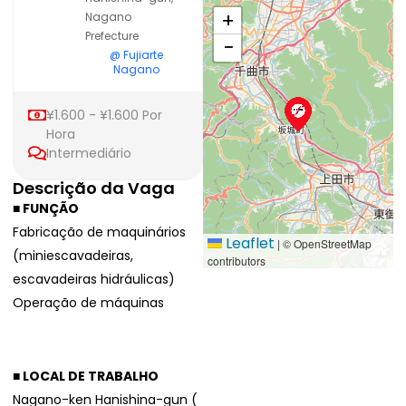
+
Nagano
Prefecture
−
@ Fujiarte
Nagano
¥1.600 - ¥1.600 Por
Hora
Intermediário
Descrição da Vaga
■ FUNÇÃO
Fabricação de maquinários
Leaflet
|
© OpenStreetMap
(miniescavadeiras,
contributors
escavadeiras hidráulicas)
Outros
Operação de máquinas
■ LOCAL DE TRABALHO
Nagano-ken Hanishina-gun (