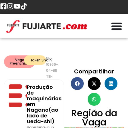
NN-
Vaga
Haken Shain
Preenchida
10866-
Compartilhar
04-BR
TSN
Produção
de
maquinários
em
Nagano(ao
Região da
lado de
Vaga
Ueda-shi)
Hanishina-gun,