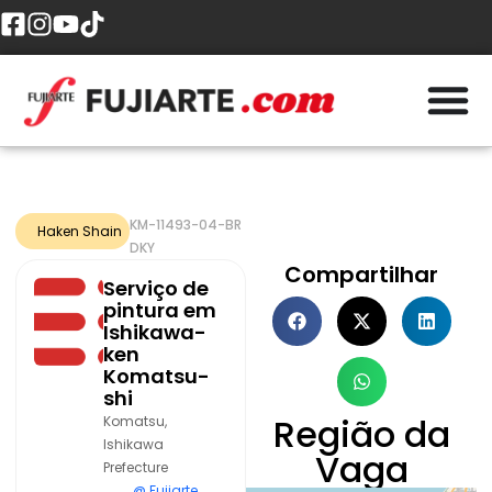
KM-11493-04-BR
Haken Shain
DKY
Compartilhar
Serviço de
pintura em
Ishikawa-
ken
Komatsu-
shi
Região da
Komatsu,
Ishikawa
Vaga
Prefecture
@ Fujiarte