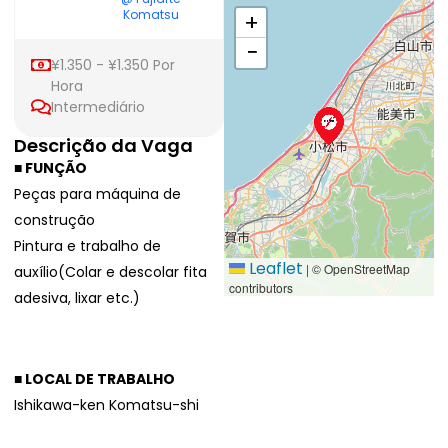
Komatsu
+
−
¥1.350 - ¥1.350 Por
Hora
Intermediário
Descrição da Vaga
■ FUNÇÃO
Peças para máquina de
construção
Pintura e trabalho de
Leaflet
|
© OpenStreetMap
auxílio(Colar e descolar fita
contributors
adesiva, lixar etc.)
Outros
■ LOCAL DE TRABALHO
Ishikawa-ken Komatsu-shi