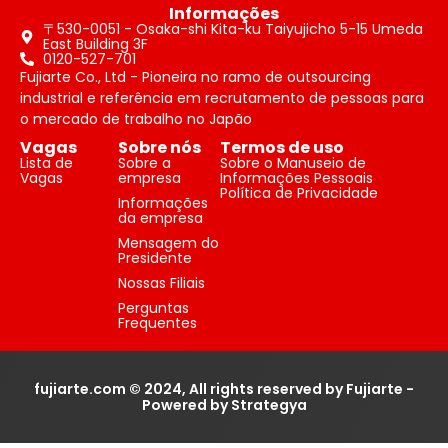
Informações
〒530-0051 - Osaka-shi Kita-ku Taiyujicho 5-15 Umeda
East Building 3F
0120-527-701
Fujiarte Co., Ltd - Pioneira no ramo de outsourcing
industrial e referência em recrutamento de pessoas para
o mercado de trabalho no Japão
Vagas
Sobre nós
Termos de uso
Lista de
Sobre a
Sobre o Manuseio de
Vagas
empresa
Informações Pessoais
Política de Privacidade
Informações
da empresa
Mensagem do
Presidente
Nossas Filiais
Perguntas
Frequentes
fujiarte.com © 2024, All rights reserved by Fujiarte -
Powered by Strategya