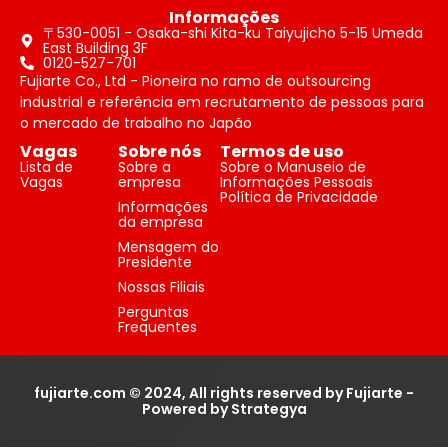
Informações
〒530-0051 - Osaka-shi Kita-ku Taiyujicho 5-15 Umeda
East Building 3F
0120-527-701
Fujiarte Co., Ltd - Pioneira no ramo de outsourcing
industrial e referência em recrutamento de pessoas para
o mercado de trabalho no Japão
Vagas
Sobre nós
Termos de uso
Lista de
Sobre a
Sobre o Manuseio de
Vagas
empresa
Informações Pessoais
Política de Privacidade
Informações
da empresa
Mensagem do
Presidente
Nossas Filiais
Perguntas
Frequentes
fujiarte.com © 2024, All rights reserved by Fujiarte -
Powered by Strategya