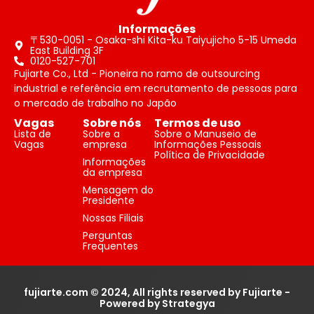
Informações
〒530-0051 - Osaka-shi Kita-ku Taiyujicho 5-15 Umeda
East Building 3F
0120-527-701
Fujiarte Co., Ltd - Pioneira no ramo de outsourcing
industrial e referência em recrutamento de pessoas para
o mercado de trabalho no Japão
Vagas
Sobre nós
Termos de uso
Lista de
Sobre a
Sobre o Manuseio de
Vagas
empresa
Informações Pessoais
Política de Privacidade
Informações
da empresa
Mensagem do
Presidente
Nossas Filiais
Perguntas
Frequentes
fujiarte.com © 2024, All rights reserved by Fujiarte -
Powered by Strategya